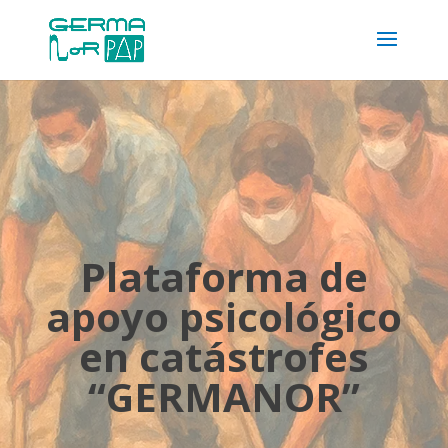
Plataforma de
apoyo psicológico
en catástrofes
“GERMANOR”